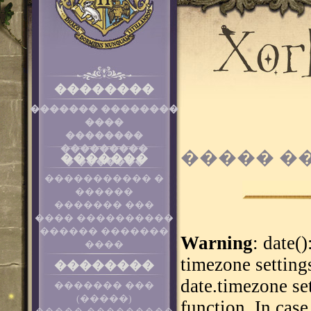
��������
������� ��������
����
��������
���������
����� �
�������
� �������
����������� �
������
������� ���
���� ����������
������ �������
Warning
: date()
����
timezone setting
��������
date.timezone se
������� ���
(�����)
function. In cas