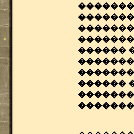
�������
�������
�������
�������
������ 
�������
�������
������ 
�������
�������