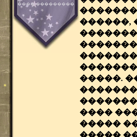
���� ���������
�������
������, 
�������
�������
�������
�������
�����. 
�������
�������
���� ��
����� �
����� �