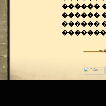
������ 
������ 
������ 
�������