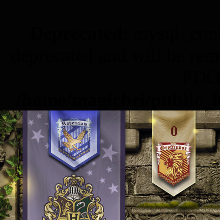
Deprecated
: mysql_conn
deprecated and will be rem
PDO 
/home/magicbri/public_h
0