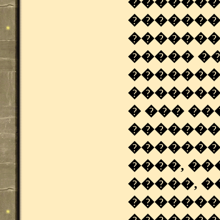
�������
�������
�������
����� �
�������
�������
� ��� ��
�������
�������
����, �
�����, 
�������