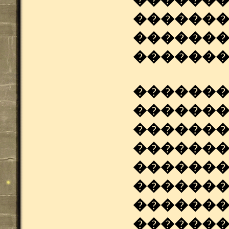
�������
�������
�������
�������
�������
�������
�������
�������
�������
�������
�������,
��������