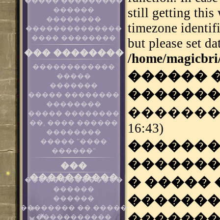
����� ���������
still getting thi
������
��������
timezone identif
��������������
���� ��������
but please set da
��� ��������
/home/magicbri
������������
������ 
�����
�������
������
����� ��������
��������
���������
����� ��������
��, ���� ������
16:43)
��������
����� "����
�������
������"
�������
���
����������
� �����
����� ���������
������
�������
������
�������� ��.�����
�������
�����������