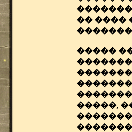
�������
�� ���� 
�������
����� �
�������
�������
�������
�������
�����, 
�������
�������