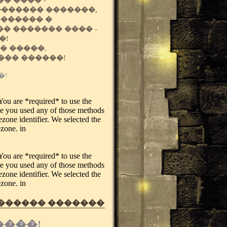
� ���� -
������� �������,
������� �
� ������� ���� -
�!
� �����.
��� ������!
. You are *required* to use the
ase you used any of those methods
ezone identifier. We selected the
ezone. in
. You are *required* to use the
ase you used any of those methods
ezone identifier. We selected the
ezone. in
 ������ �������
����!