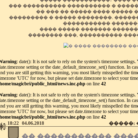
����� �����������? ���� ��
��� ���������� ���������� � ����
�� ��� �� ����� ���� ����� 
��������� � ����� ��������. ������
����������� ������
���� ����� ������� ������
�������� ���, ���������� ���
Warning
: date(): It is not safe to rely on the system's timezone settings
date.timezone setting or the date_default_timezone_set() function. In c
and you are still getting this warning, you most likely misspelled the tim
timezone 'UTC' for now, but please set date.timezone to select your tim
/home/magicbri/public_html/news.inc.php
on line
42
Warning
: date(): It is not safe to rely on the system's timezone settings
date.timezone setting or the date_default_timezone_set() function. In c
and you are still getting this warning, you most likely misspelled the tim
timezone 'UTC' for now, but please set date.timezone to select your tim
/home/magicbri/public_html/news.inc.php
on line
42
18:22
04.06.2018
�����:
�� ����������� ���