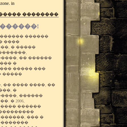
ezone. in
 ����� ��������
�������!
 ������ ������
� ����
���, � �����
�������,
����, �� ������
��� �
���� ����� ���
� �����
 �� ���� ����, ��
��, �
�����, ������
 � 2006,
����� ������
 ���������
�������, ��� �
��������