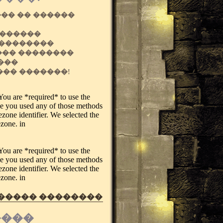
��� �� ������
�������
 ��������
��� ��������
���
��� �������!
. You are *required* to use the
ase you used any of those methods
ezone identifier. We selected the
ezone. in
. You are *required* to use the
ase you used any of those methods
ezone identifier. We selected the
ezone. in
 ����� ��������
����