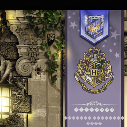
Deprecated
: mysql_connect(): The mysql extension is dep
��������
������� ��������
����