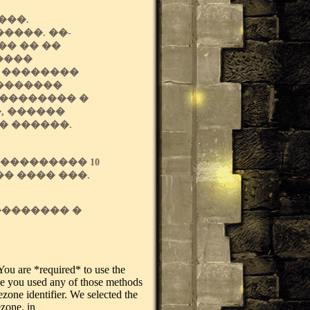
���.
����. ��-
�� �� ��
����
 ��������
��������
�������� �
, ������
� ������.
���������� 10
�� ���� ���.
�������� �
. You are *required* to use the
ase you used any of those methods
ezone identifier. We selected the
ezone. in