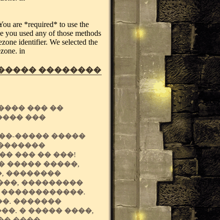
. You are *required* to use the
ase you used any of those methods
ezone identifier. We selected the
ezone. in
 ����� ��������
���� ��� ��
���� ���
��-����� �����
��������
� ��� �� ���!
� ����� �����,
�, ��������
���, ���������
 ������������.
�. �������
�. � ����� ����,