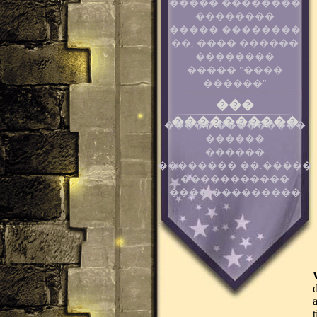
����� ��������
��������
����� ��������
��, ���� ������
��������
����� "����
������"
���
����������
����� ���������
������
������
�������� ��.�����
�����������
���� ���������