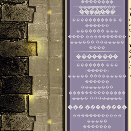
��������
���������
�������
� �������
����������� �
������
������� ���
���� ����������
������ �������
����
��������
������� ���
(�����)
����� ���������
������
��������
��������������
���� ��������
��� ��������
������������
�����
�������