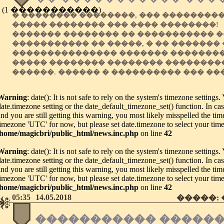
(1 �����������)
� �������� ��������, ��� ��������
����� �������� ��� ���� ��������!
������� �������� �� ����������� 
����������� �� �����, � �� �������
��������������� ������� �������
����� �������� �������� ��������
������. ������ � ���������� ��� ��
Warning
: date(): It is not safe to rely on the system's timezone settings
date.timezone setting or the date_default_timezone_set() function. In c
and you are still getting this warning, you most likely misspelled the tim
timezone 'UTC' for now, but please set date.timezone to select your tim
/home/magicbri/public_html/news.inc.php
on line
42
Warning
: date(): It is not safe to rely on the system's timezone settings
date.timezone setting or the date_default_timezone_set() function. In c
and you are still getting this warning, you most likely misspelled the tim
timezone 'UTC' for now, but please set date.timezone to select your tim
/home/magicbri/public_html/news.inc.php
on line
42
05:35
14.05.2018
�����:
����������� �����