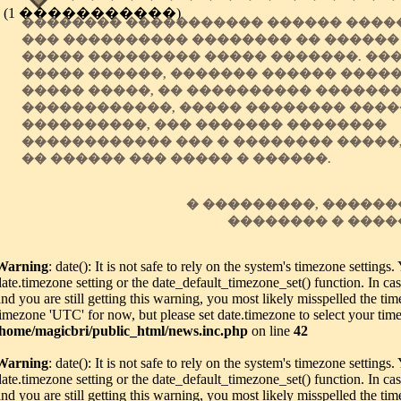
(1 �����������)
�������� ����������� ������ �����
��� ���������� �������� �� ������
����� ��������� ����� �������. �
����� ������, ������� ������ ����
����� �����, �� ���������� �������
������������, ����� �������� ����
����������, ��� ������� ��������
������������ ��� � �������� �����,
�� ������ ��� ����� � ������.
� ���������, �����
�������� � ���
Warning
: date(): It is not safe to rely on the system's timezone settings
date.timezone setting or the date_default_timezone_set() function. In c
and you are still getting this warning, you most likely misspelled the tim
timezone 'UTC' for now, but please set date.timezone to select your tim
/home/magicbri/public_html/news.inc.php
on line
42
Warning
: date(): It is not safe to rely on the system's timezone settings
date.timezone setting or the date_default_timezone_set() function. In c
and you are still getting this warning, you most likely misspelled the tim