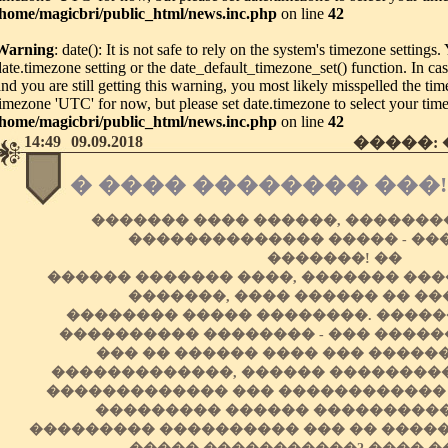
/home/magicbri/public_html/news.inc.php
on line
42
Warning
: date(): It is not safe to rely on the system's timezone settings
date.timezone setting or the date_default_timezone_set() function. In c
and you are still getting this warning, you most likely misspelled the tim
timezone 'UTC' for now, but please set date.timezone to select your tim
/home/magicbri/public_html/news.inc.php
on line
42
14:49
09.09.2018
�����:
� ���� �������� ���!
������� ���� ������, �������
�������������� ����� - ��
�������! ��
������ ������� ����, ������� ���
�������, ���� ������ �� �
�������� ����� ��������. ������
���������� �������� - ��� �����
��� �� ������ ���� ��� �����
�������������, ������ ��������
������������� ��� ������������
��������� ������ ����������
��������� ���������� ��� �� ������