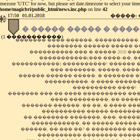
timezone 'UTC' for now, but please set date.timezone to select your tim
/home/magicbri/public_html/news.inc.php
on line
42
17:50
01.01.2018
�����:
� ����� ����� � ���
(1 �����������)
������� ���� ������, ����������
�������� ������ ����� �
���������� ��� � ����� 2018 ��
�����������(��� ����-��, �
�����������) ����������! ������ �
��� �������, �����, ����
������ ������ �����, � ������� 
����������. � ���� �����
���������� ����!
������� ��� �� ���� ���������� ���,
���� ���������, �� �����
������� ������. �� ��, � ���� ��
���������� ����� ���������.
�� �������� �������, ���, ����
�����������, �� ����� �����
������, �� ��� ��? � �������� ��
���������� �������� ����