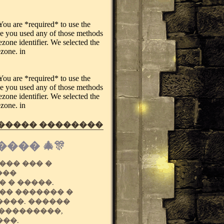
. You are *required* to use the
ase you used any of those methods
ezone identifier. We selected the
ezone. in
. You are *required* to use the
ase you used any of those methods
ezone identifier. We selected the
ezone. in
 ����� ��������
��� 🎄🎊
��� ��� �
���
 � �����.
�� ������� �
����. ������
 ���������,
���.