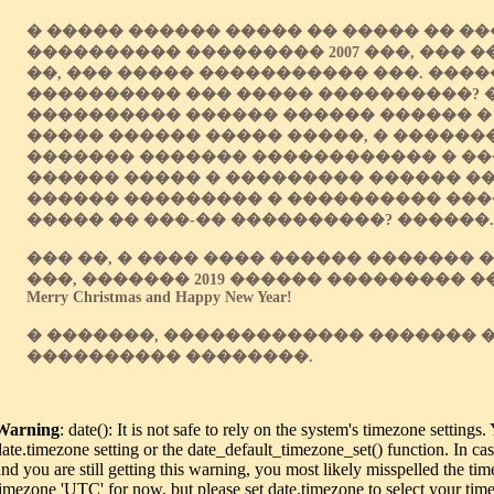
� ����� ������ ����� �� ����� �� ��
���������� ��������� 2007 ���, ��� ��
��, ��� ����� ����������� ���. ����
���������� ��� ����� ����������? 
���������� ������ ������ ������ �
����� ������ ����� �����, � �����
������� ������� ������������ � ��
������ ����� � ��������� ������ ��
������ ��������� � ���������� ���
����� �� ���-�� ����������? ������.
��� ��, � ���� ���� ������ ������� 
���, ������� 2019 ������ ��������� �
Merry Christmas and Happy New Year!
� �������, ������������� ������� 
���������� ��������.
Warning
: date(): It is not safe to rely on the system's timezone settings
date.timezone setting or the date_default_timezone_set() function. In c
and you are still getting this warning, you most likely misspelled the tim
timezone 'UTC' for now, but please set date.timezone to select your tim