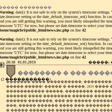
����� ��������
Warning
: date(): It is not safe to rely on the system's timezone settings
date.timezone setting or the date_default_timezone_set() function. In c
and you are still getting this warning, you most likely misspelled the tim
timezone 'UTC' for now, but please set date.timezone to select your tim
/home/magicbri/public_html/news.inc.php
on line
42
Warning
: date(): It is not safe to rely on the system's timezone settings
date.timezone setting or the date_default_timezone_set() function. In c
and you are still getting this warning, you most likely misspelled the tim
timezone 'UTC' for now, but please set date.timezone to select your tim
/home/magicbri/public_html/news.inc.php
on line
42
20:38
01.01.2019
�����:
�������� � ��� �����
(2 �����������)
������� ���� ����������, ��������
����� �����! ����� � �����, 2019 ���� 
����������� �����, �������� ������
������ ���� �������� ������ �����
������ �������, ��� �� ����� �����
���, ����� ������ ���� ��� �������
� ����� ����� �� ���������� �� ���