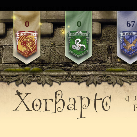
recated and will be removed in the future: use mysqli or PDO instead 
0
0
67