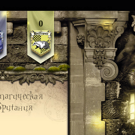
in
/home/magicbri/public_html/include.inc.php
on line
59
0