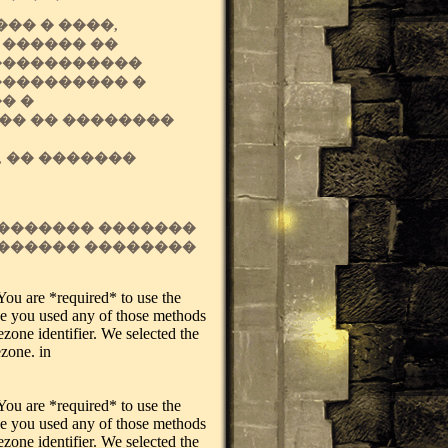
�� � ����,
 ������ ��
������������
���������� �
� �
�� �� ��������
 �� �������
�������� �������
������� ��������
. You are *required* to use the
ase you used any of those methods
ezone identifier. We selected the
ezone. in
. You are *required* to use the
ase you used any of those methods
ezone identifier. We selected the