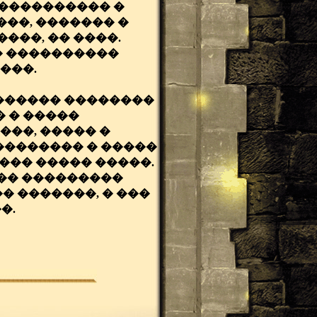
 ���������� �
���, ������� �
���, �� ����.
� ����������
���.
������� ��������
 � �����
���, ����� �
�������� � �����
 ��� ����� �����.
��� ���������
� �������, � ���
�.