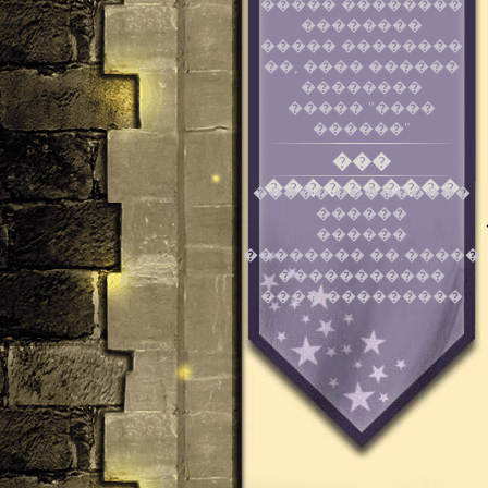
����� ��������
��������
����� ��������
��, ���� ������
��������
����� "����
������"
���
����������
����� ���������
������
������
�������� ��.�����
�����������
���� ���������