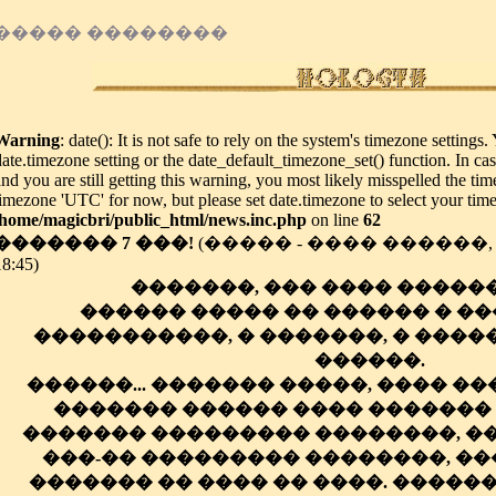
����� ��������
Warning
: date(): It is not safe to rely on the system's timezone settings
date.timezone setting or the date_default_timezone_set() function. In c
and you are still getting this warning, you most likely misspelled the tim
timezone 'UTC' for now, but please set date.timezone to select your tim
/home/magicbri/public_html/news.inc.php
on line
62
������� 7 ���!
(����� - ���� ������, �
18:45)
�������, ��� ���� ������ 
������ ����� �� ������ � ��
�����������, � �������, � ����
������.
������... ������� �����, ���� ����
������� ������ ���� ������� 
������� ��������� ��������, �
���-�� ��������� ��������, ��
������� �� ���� �� ����. ������