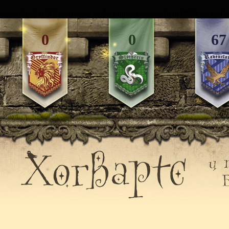
recated and will be removed in the future: use mysqli or PDO instead 
0
0
67