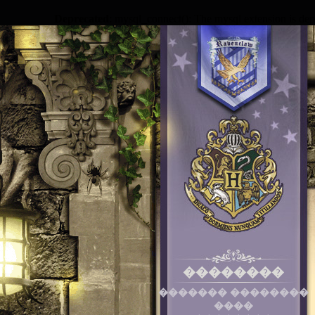
Deprecated
: mysql_connect(): The mysql extension is dep
��������
������� ��������
����