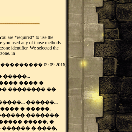
. You are *required* to use the
ase you used any of those methods
ezone identifier. We selected the
ezone. in
�������� 09.09.2016,
�����...
���� ���� �
�� �������� ��
���... ������...
���� � �����,
������ �������
����� �����, �
 ������ � ����,