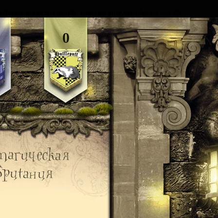
in
/home/magicbri/public_html/include.inc.php
on line
59
0