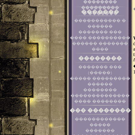
��������
���������
�������
� �������
����������� �
������
������� ���
���� ����������
������ �������
����
��������
������� ���
(�����)
����� ���������
������
��������
��������������
���� ��������
��� ��������
������������
�����
�������