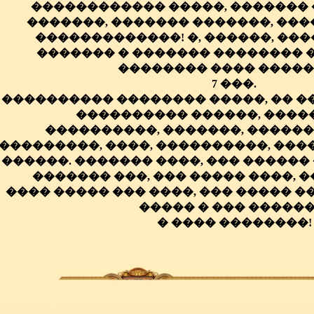
������������ �����, �������
�������, ������� �������, ���
�������������! �, ������, ����
������� � ������� �������� 
�������� ���� �����
7 ���.
���������� �������� �����, �� 
���������� ������, �����
����������, �������, ������
���������, ����, ����������, ���
������. ������� ����, ��� ������
������� ���, ��� ����� ����, 
���� ����� ��� ����, ��� ����� ��
����� � ��� ������
� ���� ��������!