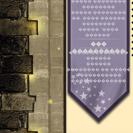
����� ��������
��������
����� ��������
��, ���� ������
��������
����� "����
������"
���
����������
����� ���������
������
������
�������� ��.�����
�����������
���� ���������