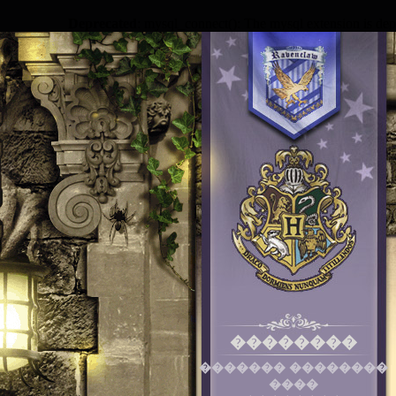
Deprecated
: mysql_connect(): The mysql extension is dep
��������
������� ��������
����