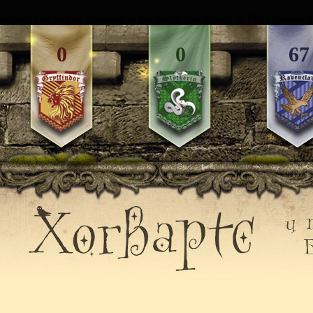
recated and will be removed in the future: use mysqli or PDO instead 
0
0
67