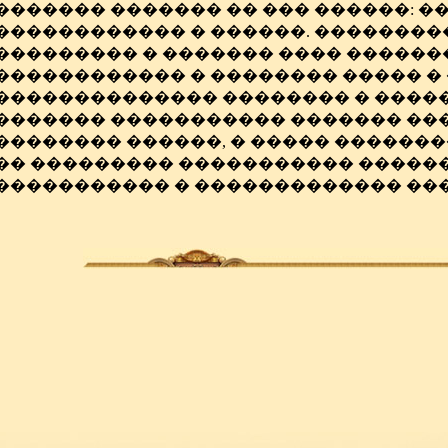
������� ������� �� ��� ������: �
������������ � ������. ��������
��������� � ������� ���� ������
������������ � �������� ����� �
�������������� �������� � �����
������� ����������� ������� ���
�������� ������, � ����� �������
�� ��������� ����������� ������
����������� � ������������� ���