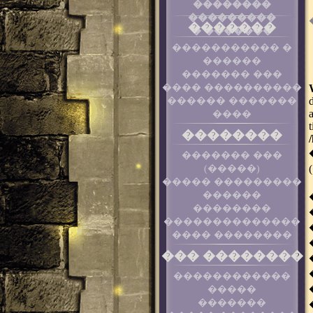
��������
���������
�������
� �������
����������� �
������
������� ���
���� ����������
������ �������
����
��������
������� ���
(�����)
����� ���������
������
��������
��������������
���� ��������
��� ��������
������������
�����
�������