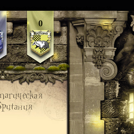
in
/home/magicbri/public_html/include.inc.php
on line
59
0