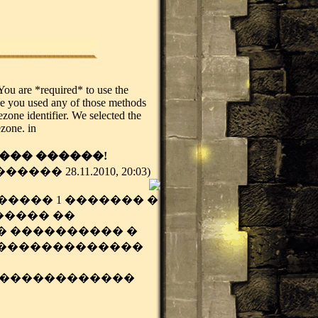
. You are *required* to use the
ase you used any of those methods
ezone identifier. We selected the
ezone. in
��� ������!
 28.11.2010, 20:03)
����� 1 ������� �
����� ��
� ���������� �
��������������
 ������������