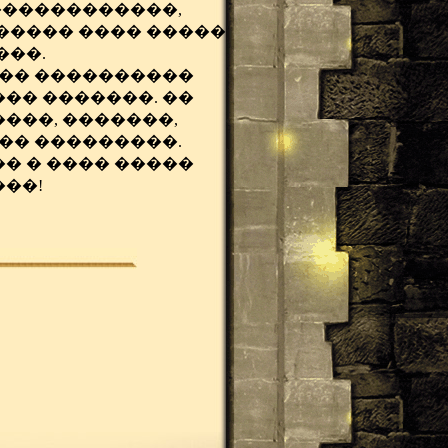
������������,
����� ���� �����
���.
 �� ����������
�� �������. ��
���, �������,
�� ���������.
� � ���� �����
��!