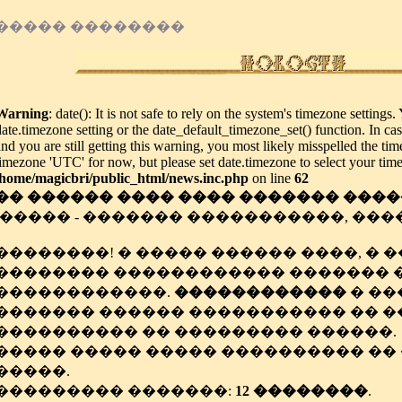
����� ��������
Warning
: date(): It is not safe to rely on the system's timezone settings
date.timezone setting or the date_default_timezone_set() function. In c
and you are still getting this warning, you most likely misspelled the tim
timezone 'UTC' for now, but please set date.timezone to select your tim
/home/magicbri/public_html/news.inc.php
on line
62
�� ������ ���� ���� ������� ����
(����� - ������� �����������, ���������
��������! � ����� ������ ����, � �
�������� ������������ ������� 
������������.
������������
� ��
������� ������ ����������� �� 
���������� �� ��������� ������.
����� ����� ����� ���������� ��
�����.
��������� �������:
12 ��������
.