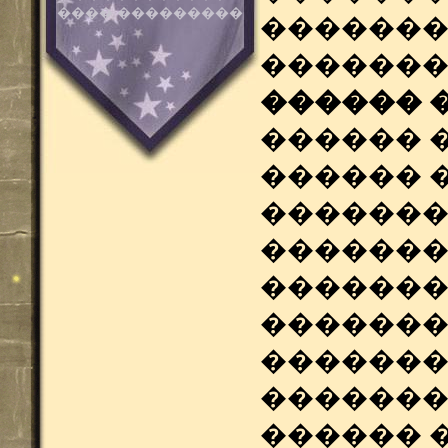
���� ���������
������
�������
������ 
������ 
������ �
�������
�������
��������
�������
�������
�������
������ 