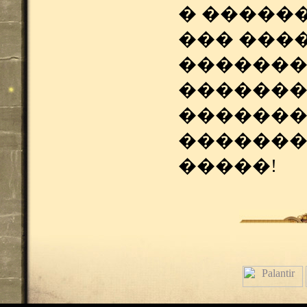
� �����
��� ���
�������
�������
�������
�������
�����!