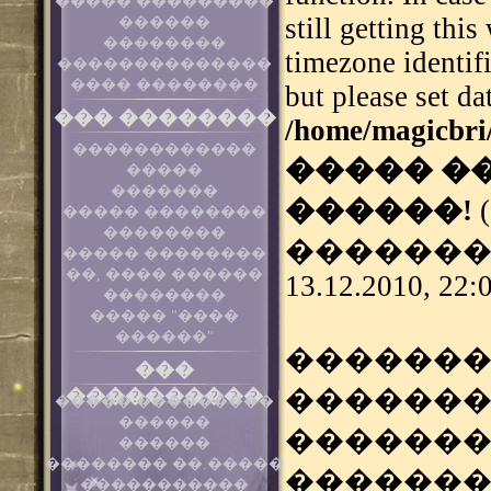
����� ���������
still getting thi
������
��������
timezone identif
��������������
���� ��������
but please set da
��� ��������
/home/magicbri
������������
����� �
�����
�������
������!
����� ��������
��������
�������
����� ��������
��, ���� ������
13.12.2010, 22:
��������
����� "����
������"
�������
���
�������
����������
����� ���������
������
�������
������
�������� ��.�����
�������
�����������