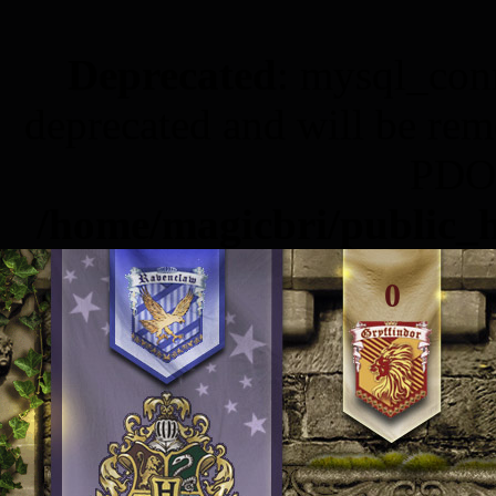
Deprecated
: mysql_conn
deprecated and will be rem
PDO 
/home/magicbri/public_h
0