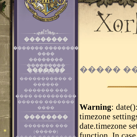
��������
������� ��������
����
��������
���������
����� �
�������
� �������
����������� �
������
������� ���
���� ����������
������ �������
Warning
: date()
����
timezone setting
��������
date.timezone se
������� ���
(�����)
function. In cas