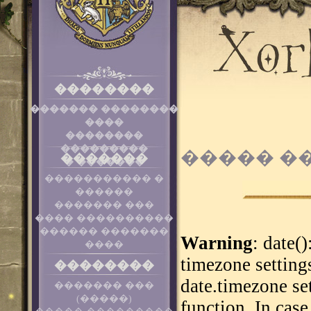
��������
������� ��������
����
��������
���������
����� �
�������
� �������
����������� �
������
������� ���
���� ����������
������ �������
Warning
: date()
����
timezone setting
��������
date.timezone se
������� ���
(�����)
function. In cas