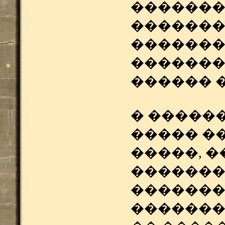
�������
�������
�������)
�������
������ 
� ������
����� �
�����, 
��������
������
��������