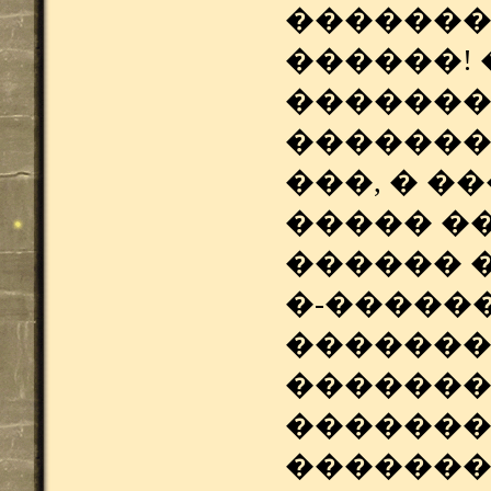
�������
������! 
�������
�������
���, � �
����� �
������ 
�-�����
�������
�������
�������
�������