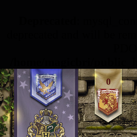
Deprecated
: mysql_conn
deprecated and will be rem
PDO 
/home/magicbri/public_h
0