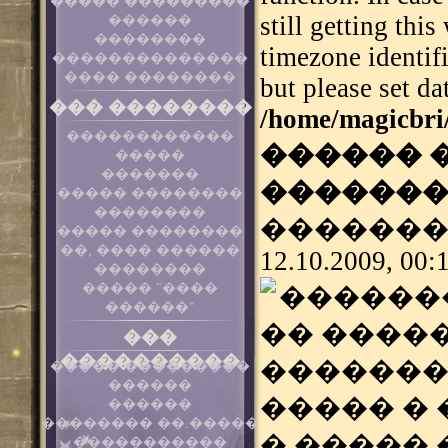
����� ���������
still getting thi
������
��������
timezone identif
��������������
���� ��������
but please set da
��� ��������
/home/magicbri
������������
������ �
�����
�������
��������
����� ��������
��������
�������
����� ��������
��, ���� ������
12.10.2009, 00:
��������
����� "����
������
������"
�� ����
���
����������
������
����� ���������
������
����� �
������
�������� ��.�����
� ����� 
�����������