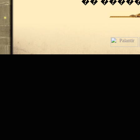
�� ����