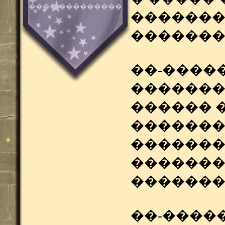
���� ���������
�������
�������
��-�����
�������
������ 
�������
�������
�������
�������
��-����