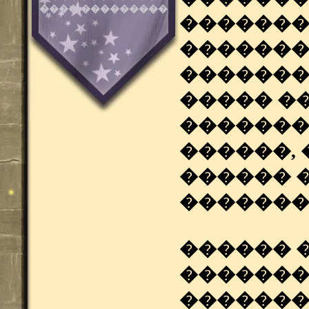
���� ���������
�������
�������
��������
����� �
�������,
������,
������ 
�������
������ 
�������
�������