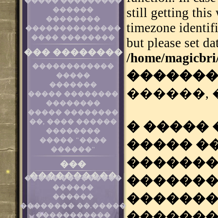
����� ���������
still getting thi
������
��������
timezone identif
��������������
���� ��������
but please set da
��� ��������
/home/magicbri
������������
��������
�����
�������
������, ��
����� ��������
��������
����� ��������
��, ���� ������
� �����
��������
����� "����
����� �
������"
�������
���
����������
�������
����� ���������
������
������
������
�������� ��.�����
�������
�����������