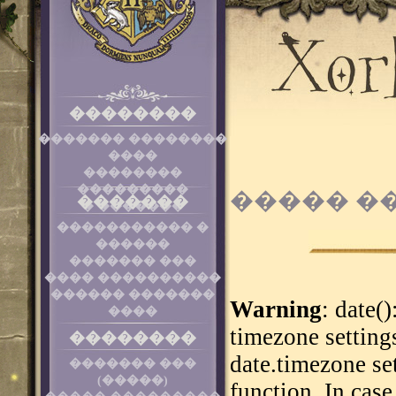
��������
������� ��������
����
��������
���������
����� �
�������
� �������
����������� �
������
������� ���
���� ����������
������ �������
Warning
: date()
����
timezone setting
��������
date.timezone se
������� ���
(�����)
function. In cas