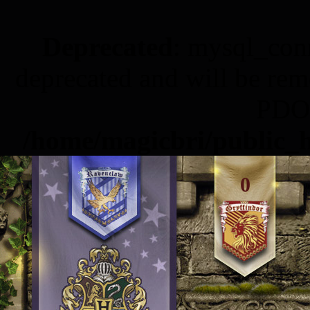
Deprecated
: mysql_conn
deprecated and will be rem
PDO 
/home/magicbri/public_h
0