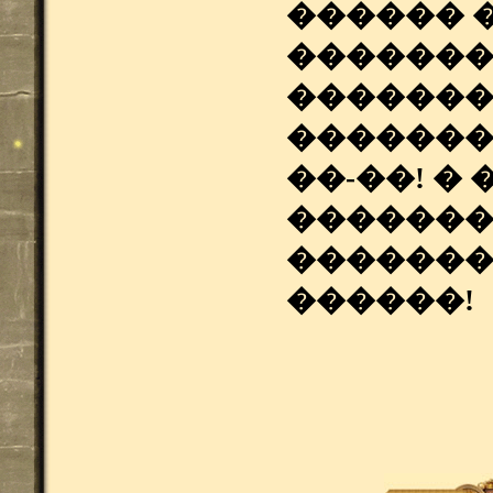
������ 
�������
��������
��������
��-��! �
�������
������� 
������!