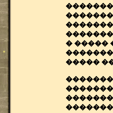
�������
�������
�������
�������
� ����� 
�������
����� �
�������
�������
�������
�������