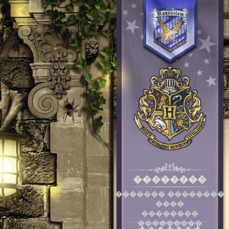
��������
������� ��������
����
��������
���������