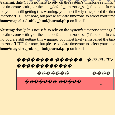
Warning
: date(): It is not safe to rely on the system's timezone settings
date.timezone setting or the date_default_timezone_set() function. In c
and you are still getting this warning, you most likely misspelled the tim
timezone 'UTC' for now, but please set date.timezone to select your tim
/home/magicbri/public_html/journal.php
on line
11
Warning
: date(): It is not safe to rely on the system's timezone settings
date.timezone setting or the date_default_timezone_set() function. In c
and you are still getting this warning, you most likely misspelled the tim
timezone 'UTC' for now, but please set date.timezone to select your tim
/home/magicbri/public_html/journal.php
on line
11
�������� ������ - � 02.09.2018 ��
������������
�������
����
������� �����
3