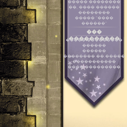
����� ��������
��, ���� ������
��������
����� "����
������"
���
����������
����� ���������
������
������
�������� ��.�����
�����������
���� ���������