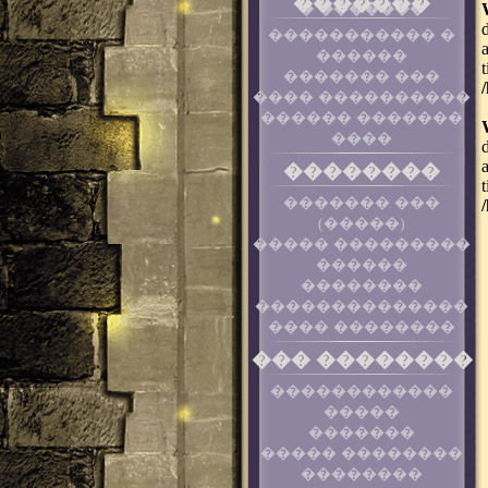
�������
� �������
����������� �
������
������� ���
���� ����������
������ �������
����
��������
������� ���
(�����)
����� ���������
������
��������
��������������
���� ��������
��� ��������
������������
�����
�������
����� ��������
��������