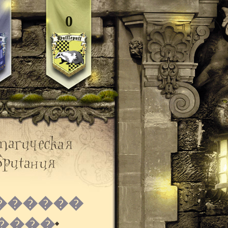
0
������
�����