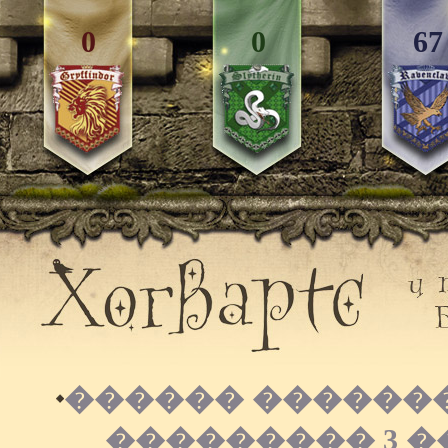
0
0
67
������ ������
��������� 3 