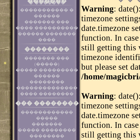
�������
� �������
Warning
: date()
����������� �
������
timezone setting
������� ���
date.timezone se
���� ����������
������ �������
function. In cas
����
still getting thi
��������
timezone identif
������� ���
(�����)
but please set da
����� ���������
/home/magicbri
������
��������
��������������
Warning
: date()
���� ��������
��� ��������
timezone setting
������������
date.timezone se
�����
function. In cas
�������
����� ��������
still getting thi
��������