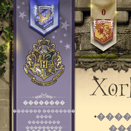
0
��������
������� ��������
����
����
��������
��
���������