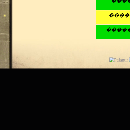
���
����
����