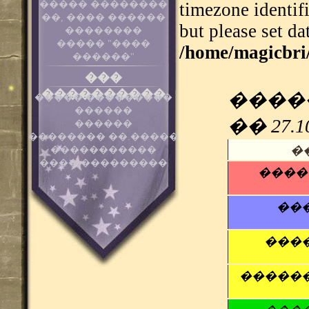
����� ��������
timezone identif
��, ���� ������
but please set da
��������
����� "����
/home/magicbri
������"
���
����������
������
����� ���������
������
�� 27
������
�������� ��.�����
�
�����������
���� ���������
����
��
���
�����